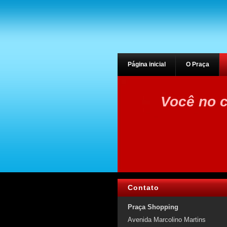
Página inicial
O Praça
Você no c
Contato
Praça Shopping
Avenida Marcolino Martins