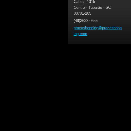
Cabral, 1315
Centro - Tubarão - SC
88701-105
(48)3632-0555
pracasho
pping@pr
acashopp
ing.com